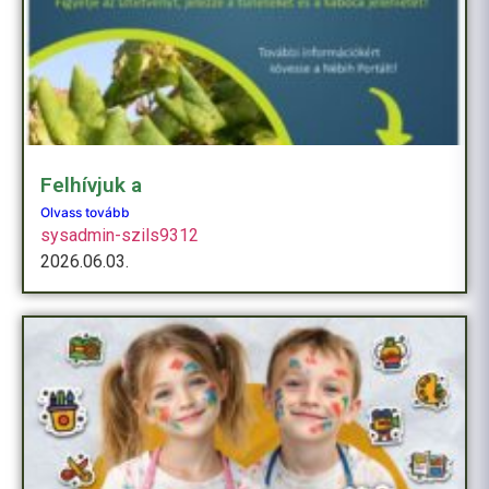
Felhívjuk a
Olvass tovább
sysadmin-szils9312
2026.06.03.