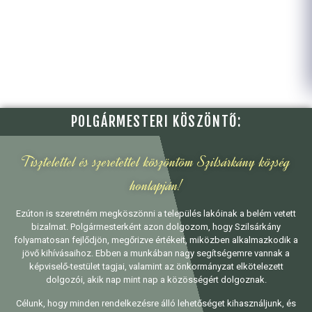
POLGÁRMESTERI KÖSZÖNTŐ:
Tisztelettel és szeretettel köszöntöm Szilsárkány község
honlapján!
Ezúton is szeretném megköszönni a település lakóinak a belém vetett
bizalmat. Polgármesterként azon dolgozom, hogy Szilsárkány
folyamatosan fejlődjön, megőrizve értékeit, miközben alkalmazkodik a
jövő kihívásaihoz. Ebben a munkában nagy segítségemre vannak a
képviselő-testület tagjai, valamint az önkormányzat elkötelezett
dolgozói, akik nap mint nap a közösségért dolgoznak.
Célunk, hogy minden rendelkezésre álló lehetőséget kihasználjunk, és