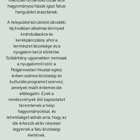
miközben a csendes utcák és a
hagyományos házak igazi falusi
hangulatot árasztanak.
A települést körülölelő síkvidéki
táj kiválóan alkalmas könnyed
kirándulásokra és
kerékpározásra, ahol a
természet közelsége és a
nyugalom kerül előtérbe.
Szilsárkány ugyanakkor nemcsak
a nyugalomról szól: a
Polgármesteri Hivatal egész
évben számos közösségi és
kulturális programot szervez,
amelyek miatt érdemes ide
ellátogatni. Ezek a
rendezvények élő kapcsolatot
teremtenek a helyi
hagyományokkal, és
lehetőséget adnak arra, hogy az
ide érkezők aktív részesei
legyenek a falu közösségi
életének.