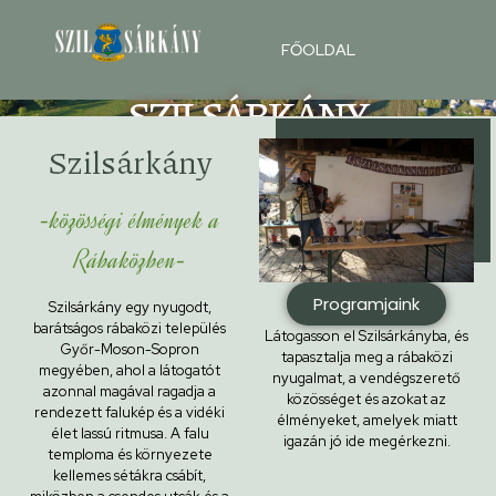
FŐOLDAL
SZILSÁRKÁNY
TELEPÜLÉS HONLAPJA
Szilsárkány
HÍREK
TÖRTÉNELMÜNK
KÖSZÖNTŐ
-közösségi élmények a
Rábaközben-
Programjaink
Szilsárkány egy nyugodt,
barátságos rábaközi település
Látogasson el Szilsárkányba, és
Győr-Moson-Sopron
tapasztalja meg a rábaközi
megyében, ahol a látogatót
nyugalmat, a vendégszerető
azonnal magával ragadja a
közösséget és azokat az
rendezett falukép és a vidéki
élményeket, amelyek miatt
élet lassú ritmusa. A falu
igazán jó ide megérkezni.
temploma és környezete
kellemes sétákra csábít,