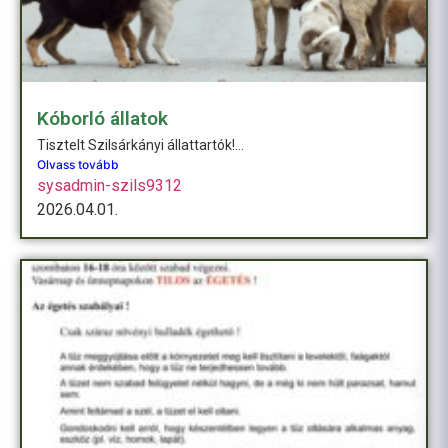
Kóborló állatok
Tisztelt Szilsárkányi állattartók!...
Olvass tovább
sysadmin-szils9312
2026.04.01.