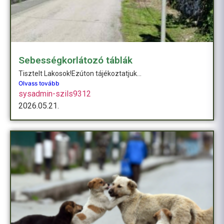
Sebességkorlátozó táblák
Tisztelt Lakosok!Ezúton tájékoztatjuk...
Olvass tovább
sysadmin-szils9312
2026.05.21.