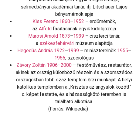
selmecbányai akadémiai tanár; ifj. Litschauer Lajos
bányamérnök apja
Kiss Ferenc
1860
–
1952
– erdőmérnök,
az
Alföld
fásításának egyik kidolgozója
Marosi Arnold
1873
–
1939
– ciszterci tanár,
a
székesfehérvári
múzeum alapítója
Hegedüs András
1922
–
1999
– miniszterelnök
1955
–
1956
, szociológus
Závory Zoltán
1906
–
2000
– festőművész, restaurátor,
akinek az ország különböző részein és a szomszédos
országokban több száz templom őrzi munkáját. A helyi
katolikus templomban a „Krisztus az angyalok között”
c. képet festette, és a házasságkötő teremben is
található alkotása.
(Forrás: Wikipedia)