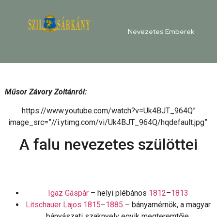
Nevezetes Emberek
Műsor Závory Zoltánról:
https://www.youtube.com/watch?v=Uk4BJT_964Q”
image_src=”//i.ytimg.com/vi/Uk4BJT_964Q/hqdefault.jpg”
A falu nevezetes szülöttei
Igaz Gáspár
– helyi plébános
1812
–
1813
Litschauer Lajos
1815
–
1885
– bányamérnök, a magyar
bányászati szaknyelv egyik megteremtője,